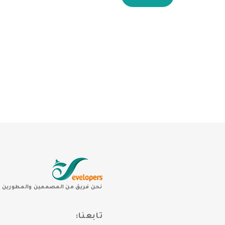
نحن فريق من المصممين والمطورين ال
تابعنا: